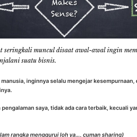
t seringkali muncul disaat awal-awal ingin memu
jalani suatu bisnis.
 manusia, inginnya selalu mengejar kesempurnaan, 
inya.
pengalaman saya, tidak ada cara terbaik, kecuali ya
lam rangka menggurui loh ya…, cuman sharing)