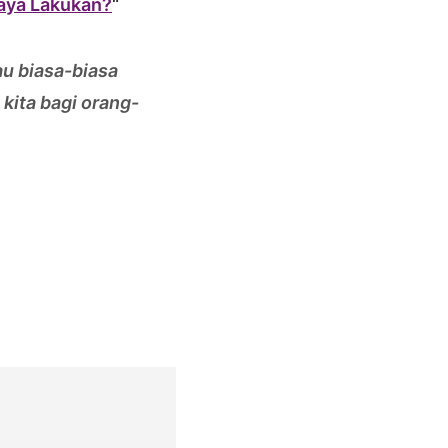
Saya Lakukan?
“
au biasa-biasa
 kita bagi orang-