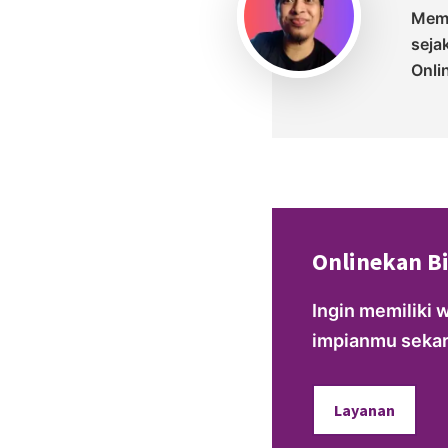
Memu
seja
Onli
Onlinekan B
Ingin memiliki 
impianmu sekara
Layanan