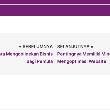
« SEBELUMNYA
SELANJUTNYA »
ra Mengonlinekan Bisnis
Pentingnya Memiliki Mi
Bagi Pemula
Mengoptimasi Website