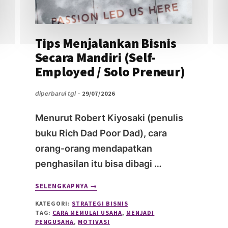
Tips Menjalankan Bisnis
Secara Mandiri (Self-
Employed / Solo Preneur)
diperbarui tgl -
29/07/2026
Menurut Robert Kiyosaki (penulis
buku Rich Dad Poor Dad), cara
orang-orang mendapatkan
penghasilan itu bisa dibagi …
ABOUT
SELENGKAPNYA
→
TIPS
KATEGORI:
STRATEGI BISNIS
MENJALANKAN
TAG:
CARA MEMULAI USAHA
,
MENJADI
BISNIS
PENGUSAHA
,
MOTIVASI
SECARA