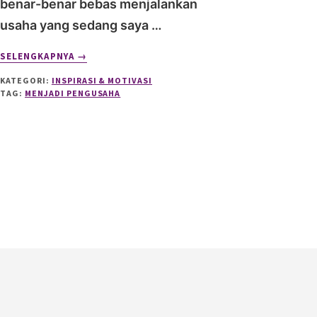
benar-benar bebas menjalankan
usaha yang sedang saya …
ABOUT
SELENGKAPNYA
→
HAMBATAN
KATEGORI:
INSPIRASI & MOTIVASI
MENJADI
TAG:
MENJADI PENGUSAHA
PENGUSAHA