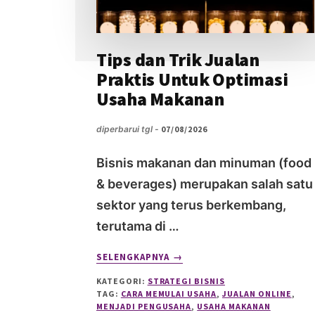
Tips dan Trik Jualan
Praktis Untuk Optimasi
Usaha Makanan
diperbarui tgl -
07/08/2026
Bisnis makanan dan minuman (food
& beverages) merupakan salah satu
sektor yang terus berkembang,
terutama di …
ABOUT
SELENGKAPNYA
→
TIPS
KATEGORI:
STRATEGI BISNIS
DAN
TAG:
CARA MEMULAI USAHA
,
JUALAN ONLINE
,
TRIK
MENJADI PENGUSAHA
,
USAHA MAKANAN
JUALAN