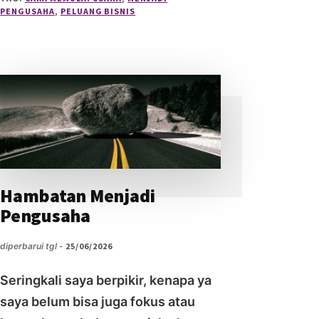
BOS
PENGUSAHA
,
PELUANG BISNIS
UNTUK
DIRI
SENDIRI
MEMBANGUN
USAHA
SECARA
MANDIRI
Hambatan Menjadi
Pengusaha
diperbarui tgl -
25/06/2026
Seringkali saya berpikir, kenapa ya
saya belum bisa juga fokus atau