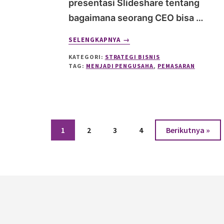
presentasi Slideshare tentang
bagaimana seorang CEO bisa …
ABOUT
SELENGKAPNYA
→
MENGAPA
KATEGORI:
STRATEGI BISNIS
CEO
TAG:
MENJADI PENGUSAHA
,
PEMASARAN
YANG
BAIK
ADALAH
SEORANG
PEMASAR?
Halaman
Halaman
Halaman
Halaman
1
2
3
4
Berikutnya »
Footer