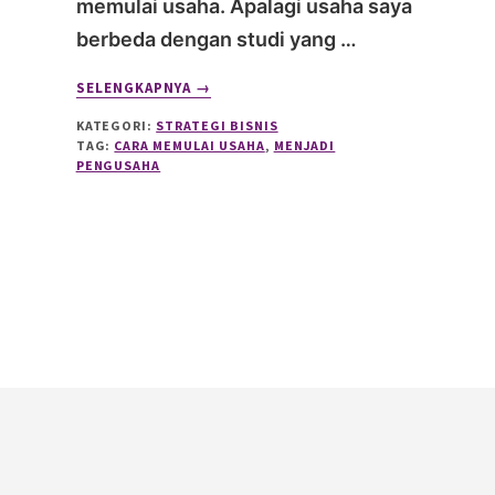
memulai usaha. Apalagi usaha saya
berbeda dengan studi yang …
ABOUT
SELENGKAPNYA
→
BAGAIMANA
KATEGORI:
STRATEGI BISNIS
SAYA
TAG:
CARA MEMULAI USAHA
,
MENJADI
MEMULAI
PENGUSAHA
USAHA