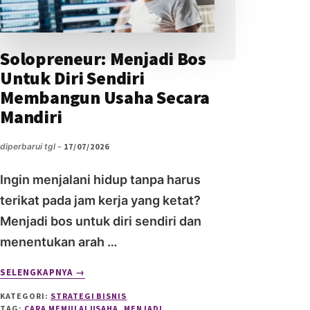
Solopreneur: Menjadi Bos
Untuk Diri Sendiri
Membangun Usaha Secara
Mandiri
diperbarui tgl -
17/07/2026
Ingin menjalani hidup tanpa harus
terikat pada jam kerja yang ketat?
Menjadi bos untuk diri sendiri dan
menentukan arah …
ABOUT
SELENGKAPNYA
→
SOLOPRENEUR:
KATEGORI:
STRATEGI BISNIS
MENJADI
TAG:
CARA MEMULAI USAHA
,
MENJADI