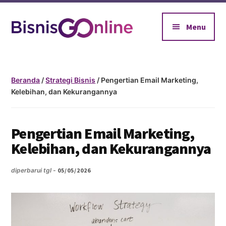
Additional
Skip
Skip
to
to
menu
Menu
main
footer
content
BisnisGoOnline
Jadikan
Bisnismu
Makin
Beranda
/
Strategi Bisnis
/ Pengertian Email Marketing,
Kelebihan, dan Kekurangannya
Official
Dengan
Go
Pengertian Email Marketing,
Online
Kelebihan, dan Kekurangannya
diperbarui tgl -
05/05/2026