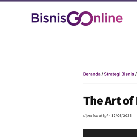
Additional
Skip
Skip
to
to
menu
main
footer
content
BisnisGoOnline
Jadikan
Bisnismu
Makin
Official
Dengan
Beranda
/
Strategi Bisnis
/
Go
Online
The Art of
diperbarui tgl -
12/06/2026