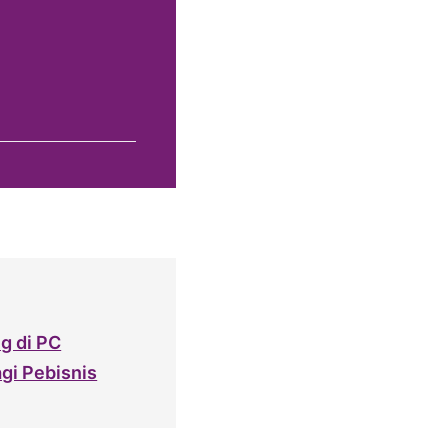
g di PC
gi Pebisnis