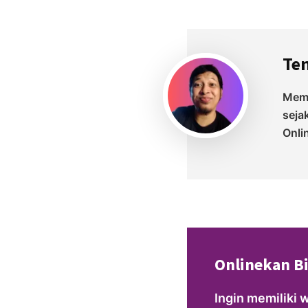
Te
Memu
seja
Onli
Onlinekan B
Ingin memiliki 