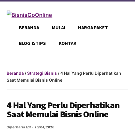
Additional
Skip
Skip
to
to
menu
main
footer
BisnisGoOnline
Jadikan
content
BERANDA
MULAI
HARGA PAKET
Bisnismu
Makin
BLOG & TIPS
KONTAK
Official
Dengan
Go
Beranda
/
Strategi Bisnis
/ 4 Hal Yang Perlu Diperhatikan
Online
Saat Memulai Bisnis Online
4 Hal Yang Perlu Diperhatikan
Saat Memulai Bisnis Online
diperbarui tgl -
20/04/2026