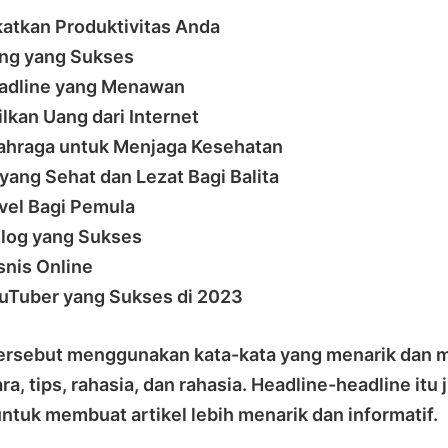
atkan Produktivitas Anda
ang yang Sukses
eadline yang Menawan
lkan Uang dari Internet
lahraga untuk Menjaga Kesehatan
ang Sehat dan Lezat Bagi Balita
vel Bagi Pemula
log yang Sukses
snis Online
uTuber yang Sukses di 2023
tersebut menggunakan kata-kata yang menarik dan
ara, tips, rahasia, dan rahasia. Headline-headline i
untuk membuat artikel lebih menarik dan informatif.