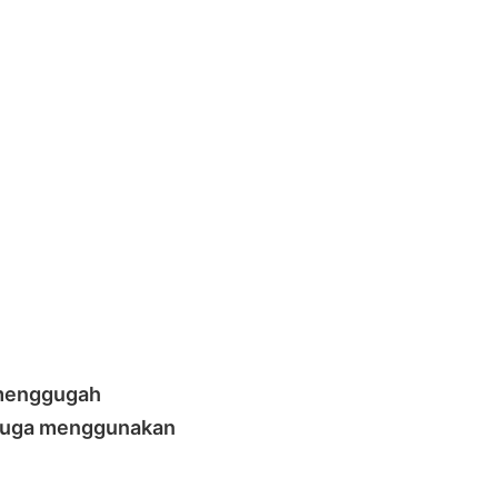
 menggugah
tu juga menggunakan