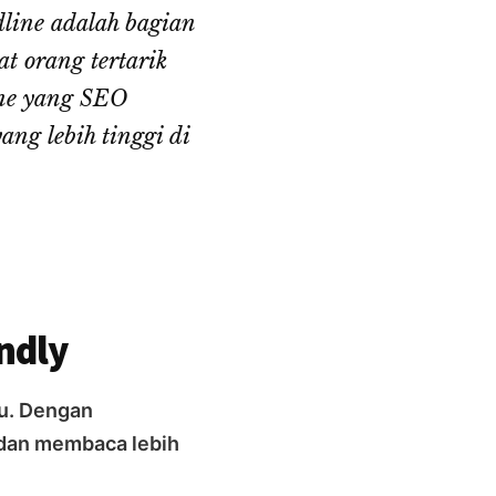
dline adalah bagian
t orang tertarik
line yang SEO
ng lebih tinggi di
ndly
hu. Dengan
 dan membaca lebih