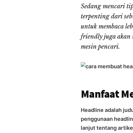
Sedang mencari ti
terpenting dari se
untuk membaca lebi
friendly juga akan
mesin pencari.
Manfaat Me
Headline adalah jud
penggunaan headline
lanjut tentang artik