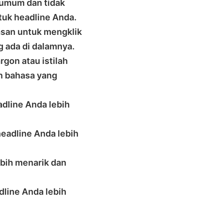
 umum dan tidak
tuk headline Anda.
san untuk mengklik
 ada di dalamnya.
gon atau istilah
n bahasa yang
dline Anda lebih
eadline Anda lebih
bih menarik dan
line Anda lebih