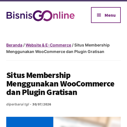
Additional
Skip
Skip
to
to
menu
Menu
main
footer
content
BisnisGoOnline
Jadikan
Bisnismu
Makin
Beranda
/
Website & E-Commerce
/ Situs Membership
Menggunakan WooCommerce dan Plugin Gratisan
Official
Dengan
Go
Situs Membership
Online
Menggunakan WooCommerce
dan Plugin Gratisan
diperbarui tgl -
30/07/2026