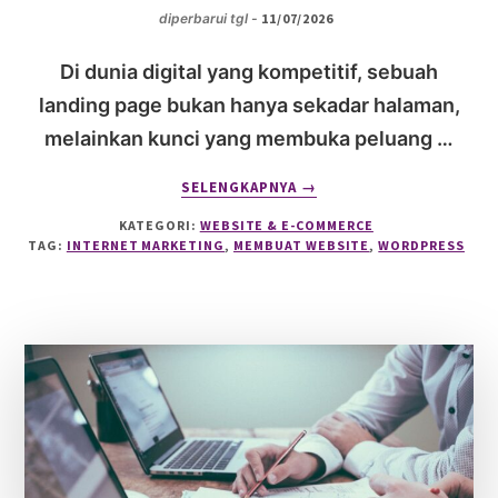
diperbarui tgl -
11/07/2026
Di dunia digital yang kompetitif, sebuah
landing page bukan hanya sekadar halaman,
melainkan kunci yang membuka peluang …
ABOUT
SELENGKAPNYA
→
CARA
KATEGORI:
WEBSITE & E-COMMERCE
MEMBUAT
TAG:
INTERNET MARKETING
,
MEMBUAT WEBSITE
,
WORDPRESS
LANDING
PAGE
SEDERHANA
DENGAN
WORDPRESS