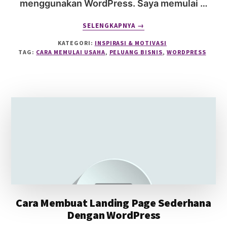
menggunakan WordPress. Saya memulai …
ABOUT
SELENGKAPNYA
→
BERKENALAN
KATEGORI:
INSPIRASI & MOTIVASI
DENGAN
TAG:
CARA MEMULAI USAHA
,
PELUANG BISNIS
,
WORDPRESS
WORDPRESS
Cara Membuat Landing Page Sederhana
Dengan WordPress