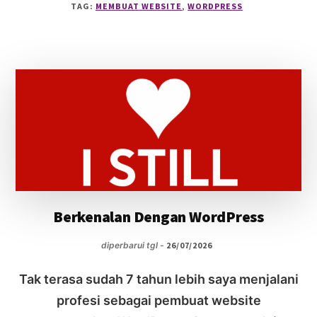
TAG:
MEMBUAT WEBSITE
,
WORDPRESS
MENGGUNAKAN
WOOCOMMERCE
DAN
PLUGIN
GRATISAN
Berkenalan Dengan WordPress
diperbarui tgl -
26/07/2026
Tak terasa sudah 7 tahun lebih saya menjalani
profesi sebagai pembuat website