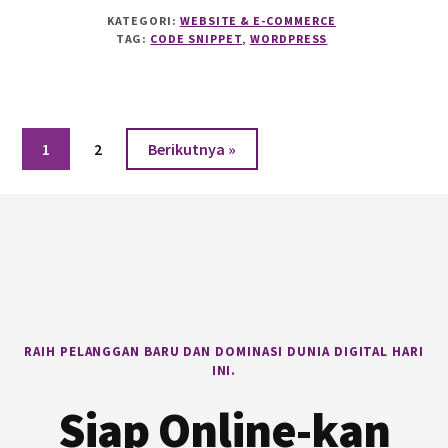
CARA
KATEGORI:
WEBSITE & E-COMMERCE
MENGGANTI
TAG:
CODE SNIPPET
,
WORDPRESS
TEKS
BAWAAN
PLUGIN
DI
WORDPRESS
Halaman
Halaman
1
2
Berikutnya »
SECARA
PRAKTIS
Footer
RAIH PELANGGAN BARU DAN DOMINASI DUNIA DIGITAL HARI
INI.
Siap Online-kan