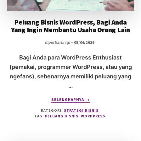
Peluang Bisnis WordPress, Bagi Anda
Yang Ingin Membantu Usaha Orang Lain
diperbarui tgl -
05/06/2026
Bagi Anda para WordPress Enthusiast
(pemakai, programmer WordPress, atau yang
ngefans), sebenarnya memiliki peluang yang
…
ABOUT
SELENGKAPNYA
→
PELUANG
KATEGORI:
STRATEGI BISNIS
BISNIS
TAG:
PELUANG BISNIS
,
WORDPRESS
WORDPRESS,
BAGI
ANDA
YANG