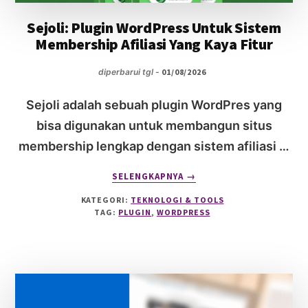
Sejoli: Plugin WordPress Untuk Sistem
Membership Afiliasi Yang Kaya Fitur
diperbarui tgl -
01/08/2026
Sejoli adalah sebuah plugin WordPres yang
bisa digunakan untuk membangun situs
membership lengkap dengan sistem afiliasi …
ABOUT
SELENGKAPNYA
→
SEJOLI:
KATEGORI:
TEKNOLOGI & TOOLS
PLUGIN
TAG:
PLUGIN
,
WORDPRESS
WORDPRESS
UNTUK
SISTEM
MEMBERSHIP
AFILIASI
YANG
KAYA