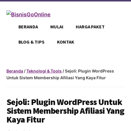
Additional
Skip
Skip
to
to
menu
main
footer
BisnisGoOnline
Jadikan
content
BERANDA
MULAI
HARGA PAKET
Bisnismu
Makin
BLOG & TIPS
KONTAK
Official
Dengan
Go
Beranda
/
Teknologi & Tools
/ Sejoli: Plugin WordPress
Online
Untuk Sistem Membership Afiliasi Yang Kaya Fitur
Sejoli: Plugin WordPress Untuk
Sistem Membership Afiliasi Yang
Kaya Fitur