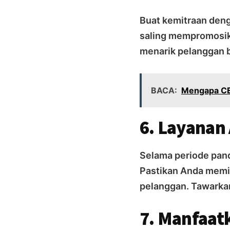
Buat kemitraan denga
saling mempromosik
menarik pelanggan b
BACA:
Mengapa CE
6. Layanan
Selama periode pand
Pastikan Anda memil
pelanggan. Tawarkan
7. Manfaat