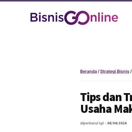
Additional
Skip
Skip
to
to
menu
main
footer
content
BisnisGoOnline
Jadikan
Bisnismu
Makin
Official
Dengan
Beranda
/
Strategi Bisnis
/
Go
Online
Tips dan T
Usaha Ma
diperbarui tgl -
08/04/2026