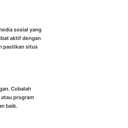
media sosial yang
ibat aktif dengan
 pastikan situs
ggan. Cobalah
, atau program
n baik.