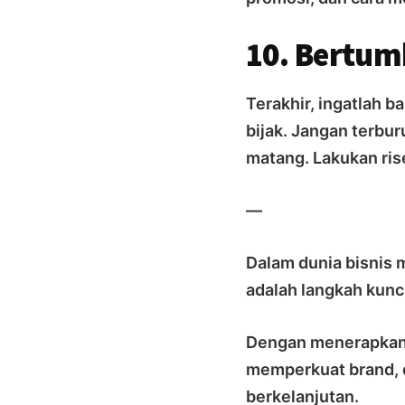
10. Bertum
Terakhir, ingatlah
bijak. Jangan terb
matang. Lakukan ris
—
Dalam dunia bisnis
adalah langkah kunc
Dengan menerapkan t
memperkuat brand, 
berkelanjutan.