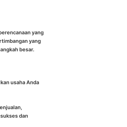
 perencanaan yang
ertimbangan yang
langkah besar.
lkan usaha Anda
enjualan,
 sukses dan