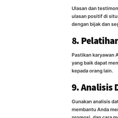
Ulasan dan testimon
ulasan positif di si
dengan bijak dan seg
8. Pelatih
Pastikan karyawan A
yang baik dapat me
kepada orang lain.
9. Analisis 
Gunakan analisis da
membantu Anda memu
promosi, dan cara m