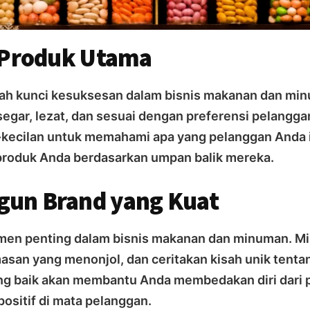
s Produk Utama
lah kunci kesuksesan dalam bisnis makanan dan min
egar, lezat, dan sesuai dengan preferensi pelanggan
l-kecilan untuk memahami apa yang pelanggan Anda 
 produk Anda berdasarkan umpan balik mereka.
un Brand yang Kuat
men penting dalam bisnis makanan dan minuman. Mil
asan yang menonjol, dan ceritakan kisah unik tenta
ng baik akan membantu Anda membedakan diri dari 
ositif di mata pelanggan.