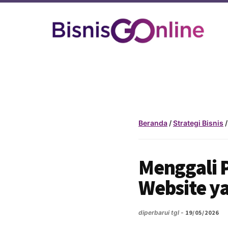
Additional
Skip
Skip
to
to
menu
main
footer
content
BisnisGoOnline
Jadikan
Bisnismu
Makin
Official
Dengan
Beranda
/
Strategi Bisnis
/
Go
Online
Menggali P
Website y
diperbarui tgl -
19/05/2026