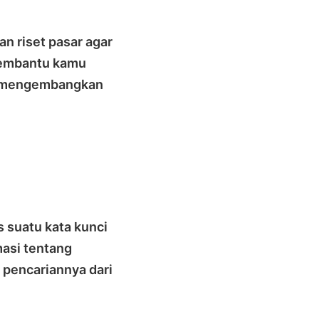
n riset pasar agar
membantu kamu
uk mengembangkan
s suatu kata kunci
masi tentang
 pencariannya dari