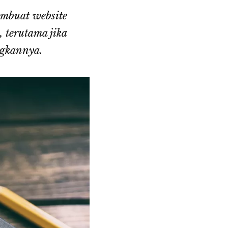
embuat website
 terutama jika
ngkannya.