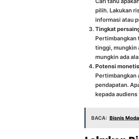
Cari tahu apaka
pilih. Lakukan 
informasi atau p
Tingkat persain
Pertimbangkan t
tinggi, mungkin 
mungkin ada ala
Potensi monetis
Pertimbangkan a
pendapatan. Apa
kepada audiens
BACA:
Bisnis Moda