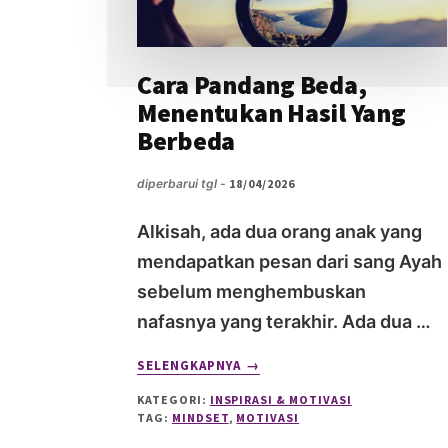
Cara Pandang Beda,
Menentukan Hasil Yang
Berbeda
diperbarui tgl -
18/04/2026
Alkisah, ada dua orang anak yang
mendapatkan pesan dari sang Ayah
sebelum menghembuskan
nafasnya yang terakhir. Ada dua …
ABOUT
SELENGKAPNYA
→
CARA
KATEGORI:
INSPIRASI & MOTIVASI
PANDANG
TAG:
MINDSET
,
MOTIVASI
BEDA,
MENENTUKAN