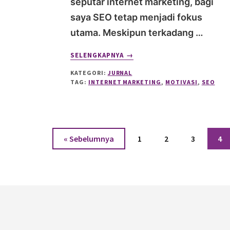
seputar internet marketing, bagi
saya SEO tetap menjadi fokus
utama. Meskipun terkadang …
ABOUT
SELENGKAPNYA
→
HIKMAH
KATEGORI:
JURNAL
BELAJAR
TAG:
INTERNET MARKETING
,
MOTIVASI
,
SEO
SEO:
PENGALAMAN
PRIBADI
MENDALAMI
DUNIA
Halaman
Halaman
Halaman
Ha
« Sebelumnya
INTERNET
1
2
3
4
MARKETING
Footer