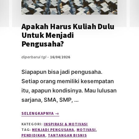
Apakah Harus Kuliah Dulu
Untuk Menjadi
Pengusaha?
diperbarui tgl -
16/04/2026
Siapapun bisa jadi pengusaha.
Setiap orang memiliki kesempatan
itu, apapun kondisinya. Mau lulusan
sarjana, SMA, SMP, …
ABOUT
SELENGKAPNYA
→
APAKAH
KATEGORI:
INSPIRASI & MOTIVASI
HARUS
TAG:
MENJADI PENGUSAHA
,
MOTIVASI
,
KULIAH
PENDIDIKAN
,
TANTANGAN BISNIS
DULU