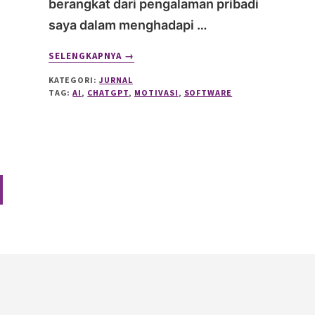
berangkat dari pengalaman pribadi
saya dalam menghadapi …
ABOUT
SELENGKAPNYA
→
BAGAIMANA
KATEGORI:
JURNAL
AI
TAG:
AI
,
CHATGPT
,
MOTIVASI
,
SOFTWARE
MEMBANTU
BISNIS
DAN
MARKETING
SAYA
SELAMA
PANDEMI
laman