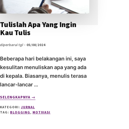
Tulislah Apa Yang Ingin
Kau Tulis
diperbarui tgl -
05/08/2024
Beberapa hari belakangan ini, saya
kesulitan menuliskan apa yang ada
di kepala. Biasanya, menulis terasa
lancar-lancar …
ABOUT
SELENGKAPNYA
→
TULISLAH
KATEGORI:
JURNAL
APA
TAG:
BLOGGING
,
MOTIVASI
YANG
INGIN
KAU